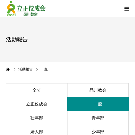
品川教会について
活動報告
『退任のご挨拶』
活動報告
ーム
活動報告
一般
立正佼成会について
全て
品川教会
お問い合わせ
立正佼成会
一般
個人情報について
壮年部
青年部
婦人部
少年部