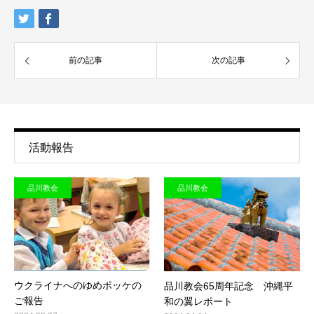
前の記事
次の記事
活動報告
品川教会
品川教会
ウクライナへのゆめポッケの
品川教会65周年記念 沖縄平
ご報告
和の翼レポート