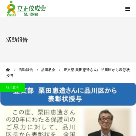
品川教会について
活動報告
『退任のご挨拶』
活動報告
ーム
活動報告
品川教会
豊支部 栗田恵造さんに品川区から表彰状
授与
立正佼成会について
品川教会
お問い合わせ
個人情報について