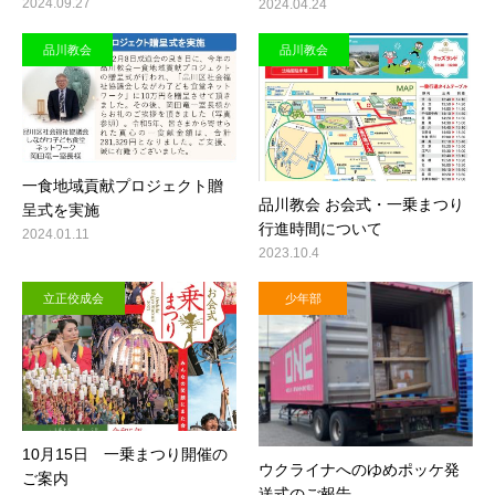
2024.09.27
2024.04.24
品川教会
品川教会
一食地域貢献プロジェクト贈
品川教会 お会式・一乗まつり
呈式を実施
行進時間について
2024.01.11
2023.10.4
立正佼成会
少年部
10月15日 一乗まつり開催の
ウクライナへのゆめポッケ発
ご案内
送式のご報告