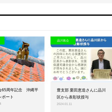
品川教会
会65周年記念 沖縄平
豊支部 栗田恵造さんに品川
レポート
区から表彰状授与
4
2024.01.11