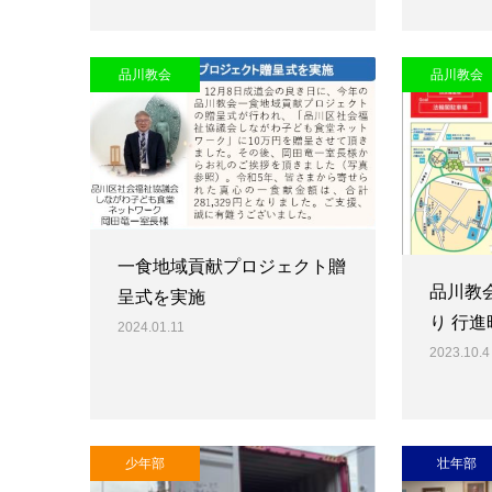
品川教会
品川教会
一食地域貢献プロジェクト贈
品川教
呈式を実施
り 行
2024.01.11
2023.10.4
少年部
壮年部