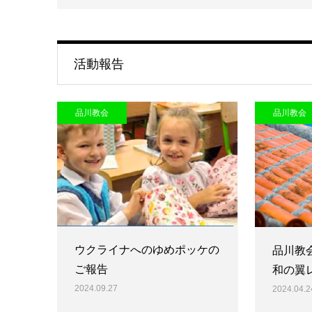
活動報告
品川教会
品川教会
ウクライナへのゆめポッケの
品川教
ご報告
和の翼
2024.09.27
2024.04.2