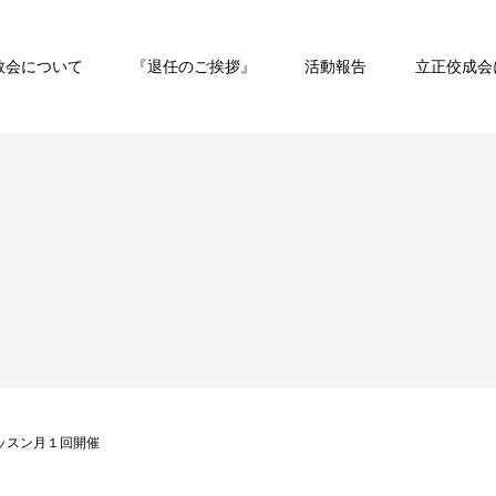
教会について
『退任のご挨拶』
活動報告
立正佼成会
ッスン月１回開催