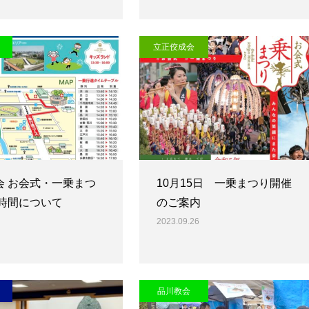
立正佼成会
会 お会式・一乗まつ
10月15日 一乗まつり開催
進時間について
のご案内
2023.09.26
品川教会