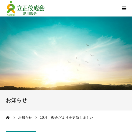
品川教会について
『退任のご挨拶』
活動報告
立正佼成会について
お問い合わせ
お知らせ
個人情報について
ーム
お知らせ
10月 教会だよりを更新しました