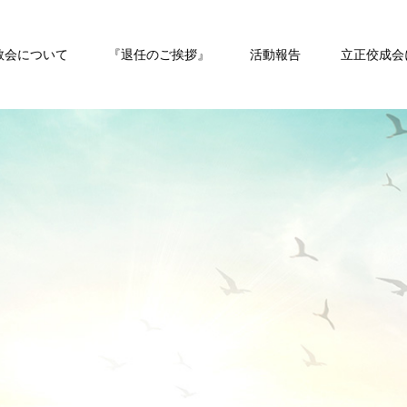
教会について
『退任のご挨拶』
活動報告
立正佼成会