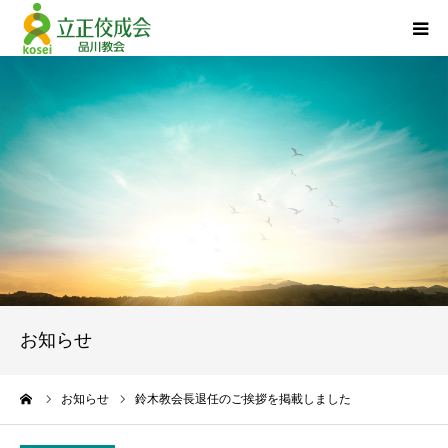
品川教会について
『退任のご挨拶』
活動報告
立正佼成会について
お問い合わせ
お知らせ
個人情報について
ーム
お知らせ
鈴木教会長退任のご挨拶を掲載しました