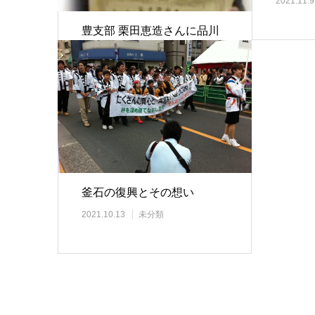
2021.11.9
豊支部 栗田恵造さんに品川
区から表彰状授与
2024.01.11
未分類
釜石の復興とその想い
2021.10.13
未分類