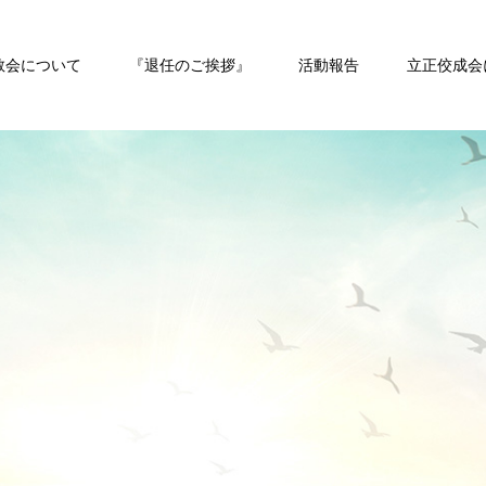
教会について
『退任のご挨拶』
活動報告
立正佼成会