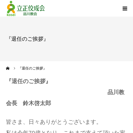
品川教会について
『退任のご挨拶』
『退任のご挨拶』
活動報告
ーム
『退任のご挨拶』
立正佼成会について
『退任のご挨拶』
品川教
お問い合わせ
会長 鈴木啓太郎
個人情報について
皆さま、日々ありがとうございます。
私は今年70歳となり、これまで支えて頂いた家