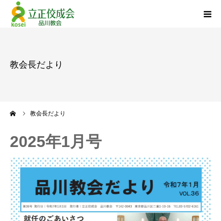
品川教会について
教会長だより
『退任のご挨拶』
活動報告
ーム
教会長だより
立正佼成会について
2025年1月号
お問い合わせ
個人情報について