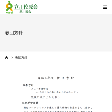
品川教会について
教団方針
『退任のご挨拶』
活動報告
ーム
教団方針
立正佼成会について
お問い合わせ
個人情報について