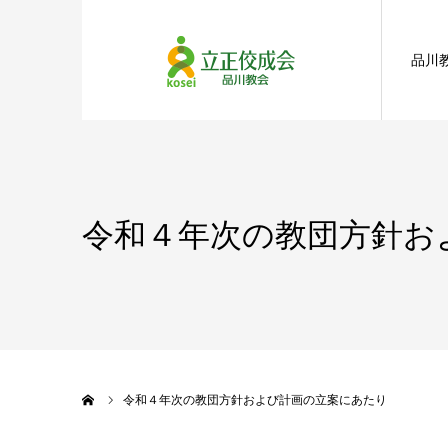
品川
令和４年次の教団方針お
ホーム
令和４年次の教団方針および計画の立案にあたり