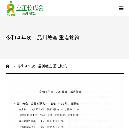
品川教会について
令和４年次 品川教会 重点施策
『退任のご挨拶』
活動報告
ーム
令和４年次 品川教会 重点施策
立正佼成会について
お問い合わせ
個人情報について