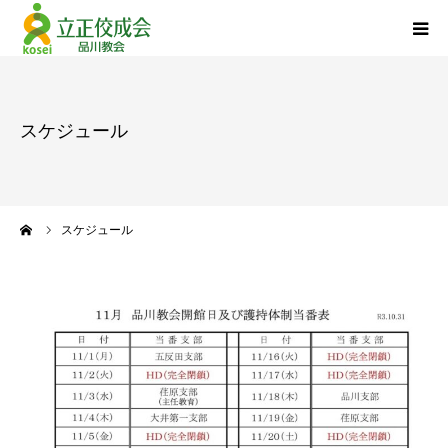
品川教会について
スケジュール
『退任のご挨拶』
活動報告
ーム
スケジュール
立正佼成会について
お問い合わせ
個人情報について