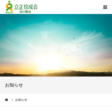
品川教会について
『退任のご挨拶』
活動報告
立正佼成会について
お問い合わせ
お知らせ
個人情報について
ーム
お知らせ