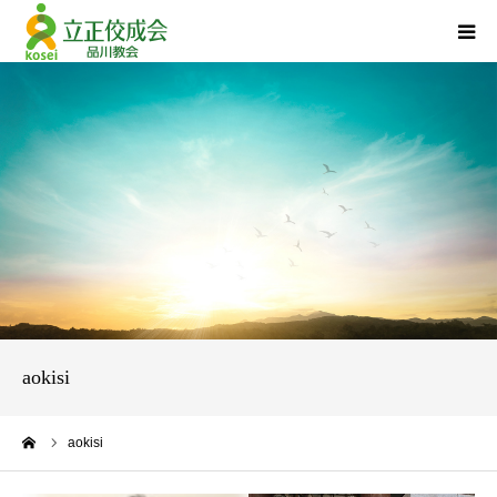
品川教会について
『退任のご挨拶』
活動報告
立正佼成会について
お問い合わせ
aokisi
個人情報について
ーム
aokisi