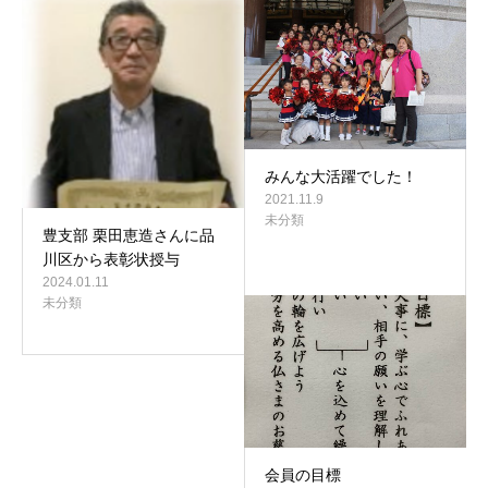
みんな大活躍でした！
2021.11.9
未分類
豊支部 栗田恵造さんに品
川区から表彰状授与
2024.01.11
未分類
会員の目標